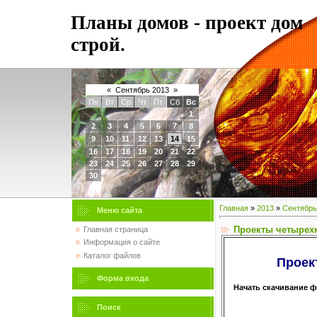
Планы домов - проект дом
строй.
«
Сентябрь 2013
»
Пн
Вт
Ср
Чт
Пт
Сб
Вс
1
2
3
4
5
6
7
8
9
10
11
12
13
14
15
16
17
18
19
20
21
22
23
24
25
26
27
28
29
30
Главная
»
2013
»
Сентябрь
Меню сайта
Проекты четырех
Главная страница
Информация о сайте
Каталог файлов
Проек
Форма входа
Начать скачивание 
Поиск