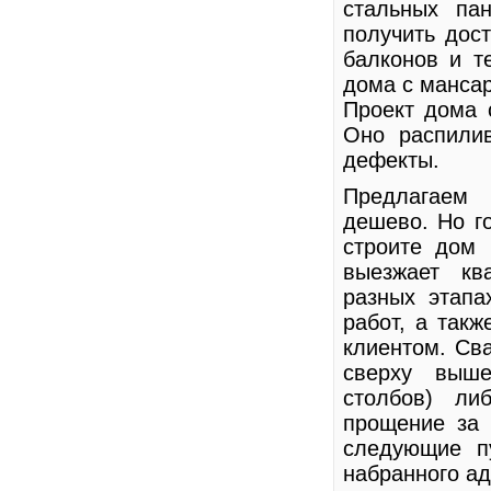
стальных па
получить дост
балконов и те
дома с мансар
Проект дома 
Оно распилив
дефекты.
Предлагаем 
дешево. Но г
строите дом 
выезжает кв
разных этапа
работ, а так
клиентом. Сва
сверху выше
столбов) л
прощение за 
следующие п
набранного ад