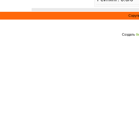
Copyri
Создать
б