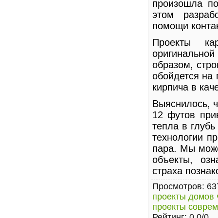
произошла по
этом разраб
помощи конта
Проекты ка
оригинальной
образом, стро
обойдется на 
кирпича в кач
Выяснилось, ч
12 футов при
тепла в глубь
технологии пр
пара. Мы мож
объекты, оз
страха познак
Просмотров
: 63
проекты домов 
проекты совре
Рейтинг
:
0.0
/
0